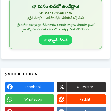
🌿 మనం టచ్‌లో ఉండేద్దాం!
Sri Mahavishnu Info
వైష్ణవ మార్గం – పరమాత్మను చేరుకునే భక్తి పథం
ప్రతి రోజు ఆధ్యాత్మిక సమాచారం, ఆలయ వార్తలు మరియు దైవిక
జ్ఞానాన్ని పొందేందుకు మా WhatsApp గ్రూప్‌లో చేరండి.
✅ ఇప్పుడే చేరండి
SOCIAL PLUGIN
Facebook
X-Twitter
Whatsapp
Reddit