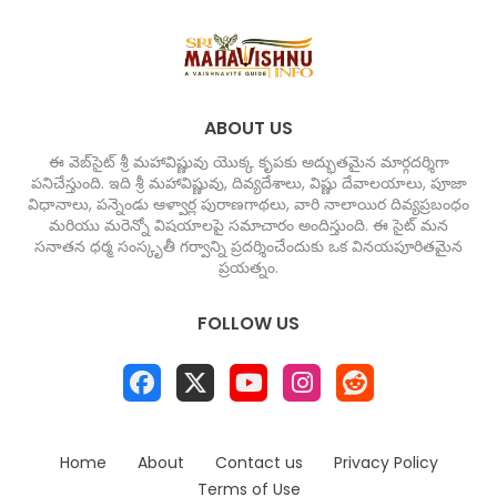
ABOUT US
ఈ వెబ్‌సైట్ శ్రీ మహావిష్ణువు యొక్క కృపకు అద్భుతమైన మార్గదర్శిగా
పనిచేస్తుంది. ఇది శ్రీ మహావిష్ణువు, దివ్యదేశాలు, విష్ణు దేవాలయాలు, పూజా
విధానాలు, పన్నెండు ఆళ్వార్ల పురాణగాథలు, వారి నాలాయిర దివ్యప్రబంధం
మరియు మరెన్నో విషయాలపై సమాచారం అందిస్తుంది. ఈ సైట్ మన
సనాతన ధర్మ సంస్కృతీ గర్వాన్ని ప్రదర్శించేందుకు ఒక వినయపూరితమైన
ప్రయత్నం.
FOLLOW US
Home
About
Contact us
Privacy Policy
Terms of Use