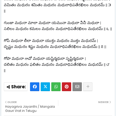
వమితం మధురం శమితం మధురం మధురాధిపతేరఖిలం మధురమ్ || ౫ 
||
గుంజా మధురా మాలా మధురా యమునా మధురా వీచీ మధురా |
సలిలం మధురం కమలం మధురం మధురాధిపతేరఖిలం మధురమ్ || ౬ ||
గోపీ మధురా లీలా మధురా యుక్తం మధురం ముక్తం మధురమ్ |
దృష్టం మధురం శిష్టం మధురం మధురాధిపతేరఖిలం మధురమ్ || ౭ ||
గోపా మధురా గావో మధురా యష్టిర్మధురా సృష్టిర్మధురా |
దలితం మధురం ఫలితం మధురం మధురాధిపతేరఖిలం మధురమ్ || ౮ 
||
OLDER
NEWER
Hayagriva Jayanthi / Mangala
Gauri Vrat in Telugu