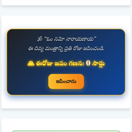
🕉️ “ఓం నమో నారాయణాయ”
ఈ దివ్య మంత్రాన్ని ప్రతి రోజు జపించండి.
0
🙏 ఈరోజు జపం గణన:
సార్లు
జపించాను