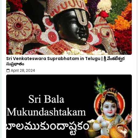
Sri Venkateswara Suprabhatam in Telugu | శ్రీ వేంకటేశ్వర
సుప్రభాతం
April 28, 2024