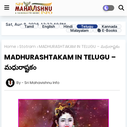
Sat, Aug 8, 2026, 12:32:49 PM
Tamil
English
Hindi
Telugu
Kannada
Malayalam
📚 E-Books
Home
Stotram
MADHURASHTAKAM IN TELUGU – మధురాష్టకం
MADHURASHTAKAM IN TELUGU –
మధురాష్టకం
Sri Mahavishnu Info