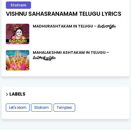
Stotram
VISHNU SAHASRANAMAM TELUGU LYRICS
MADHURASHTAKAM IN TELUGU – మధురాష్టకం
MAHALAKSHMI ASHTAKAM IN TELUGU –
మహాలక్ష్మ్యష్టకం
LABELS
Let's learn
Stotram
Temples