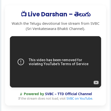
📺 Live Darshan – తెలుగు
Watch the Telugu devotional live stream from SVBC
(Sri Venkateswara Bhakti Channel).
📡
Powered by
SVBC – TTD Official Channel
If the stream does not load, visit
SVBC on YouTube
.