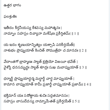
ఉత్తర భాగం
ఫలశ్రుతిః
ఇతీదం కీర్తనీయస్య కేశవస్య మహాత్మనః |
నామ్నాం సహస్రం దివ్యానా మశేషేణ ప్రకీర్తితమ్| || 1 ||
య ఇదం శృణుయాన్నిత్యం యశ్చాపి పరికీర్తయేత్||
నాశుభం ప్రాప్నుయాత్ కించిత్ సోముత్రేహ చ మానవః || 2 ||
వేదాంతగో బ్రాహ్మణః స్యాత్ క్షత్రియో విజయీ భవేత్ |
వైశ్యో ధనసమృద్ధః స్యాత్ శూద్రః సుఖ మవాప్నుయాత్ || 3 ||
ధర్మార్థీ ప్రాప్నుయాద్ధర్మ మర్థార్థీ చార్థ మాప్నుయాత్ |
కామాన వాప్నుయాత్ కామీ ప్రజార్థీ చాప్నుయాత్ ప్రజామ్| || 4 ||
భక్తిమాన్ యః సదోత్థాయ శుచిః సద్గతమానసః |
సహస్రం వాసుదేవస్య నామ్నామేతత్ ప్రకీర్తయేత్ || 5 ||