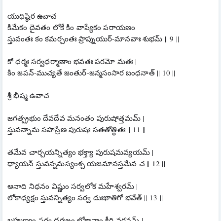
యుధిష్ఠిర ఉవాచ
కిమేకం దైవతం లోకే కిం వాప్యేకం పరాయణం
స్తువంతః కం కమర్చంతః ప్రాప్నుయుర్-మానవాః శుభమ్ || 9 ||
కో ధర్మః సర్వధర్మాణాం భవతః పరమో మతః |
కిం జపన్-ముచ్యతే జంతుర్-జన్మసంసార బంధనాత్ || 10 ||
శ్రీ భీష్మ ఉవాచ
జగత్ప్రభుం దేవదేవ మనంతం పురుషోత్తమమ్ |
స్తువన్నామ సహస్రేణ పురుషః సతతోత్థితః || 11 ||
తమేవ చార్చయన్నిత్యం భక్త్యా పురుషమవ్యయమ్ |
ధ్యాయన్ స్తువన్నమస్యంశ్చ యజమానస్తమేవ చ || 12 ||
అనాది నిధనం విష్ణుం సర్వలోక మహేశ్వరమ్ |
లోకాధ్యక్షం స్తువన్నిత్యం సర్వ దుఃఖాతిగో భవేత్ || 13 ||
బ్రహ్మణ్యం సర్వ ధర్మఙ్ఞం లోకానాం కీర్తి వర్ధనమ్ |