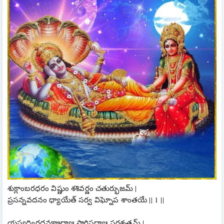
శుక్లాంబరధరం విష్ణుం శశివర్ణం చతుర్భుజమ్ |
ప్రసన్నవదనం ధ్యాయేత్ సర్వ విఘ్నోప శాంతయే || 1 ||
యస్యద్విరదవక్త్రాద్యాః పారిషద్యాః పరశ్శతమ్ |