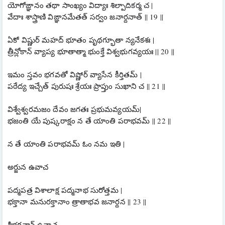
యోగోఙ్ఞానం తథా సాంఖ్యం విద్యాః శిల్పాదికర్మ చ |
వేదాః శాస్త్రాణి విఙ్ఞానమేతత్ సర్వం జనార్దనాత్ || 19 ||
ఏకో విష్ణుర్ మహద్ భూతం పృథగ్భూతా న్యనేకశః |
త్రీన్లోకాన్ వ్యాప్య భూతాత్మా భుంక్తే విశ్వభుగవ్యయః || 20 ||
ఇమం స్తవం భగవతో విష్ణోర్ వ్యాసేన కీర్తితమ్ |
పఠేద్య ఇచ్చేత్ పురుషః శ్రేయః ప్రాప్తుం సుఖాని చ || 21 ||
విశ్వేశ్వరమజం దేవం జగతః ప్రభుమవ్యయమ్|
భజంతి యే పుష్కరాక్షం న తే యాంతి పరాభవమ్ || 22 ||
న తే యాంతి పరాభవమ్ ఓం నమ ఇతి |
అర్జున ఉవాచ
పద్మపత్ర విశాలాక్ష పద్మనాభ సురోత్తమ |
భక్తానా మనురక్తానాం త్రాతాభవ జనార్దన || 23 ||
శ్రీభగవాన్ ఉవాచ