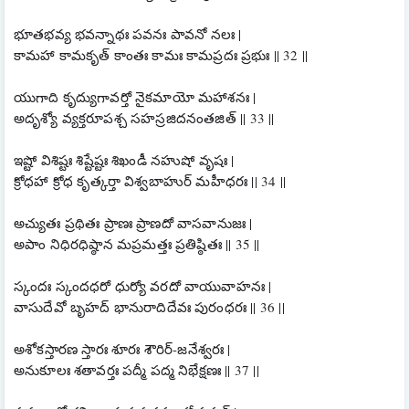
భూతభవ్య భవన్నాథః పవనః పావనో నలః |
కామహా కామకృత్ కాంతః కామః కామప్రదః ప్రభుః || 32 ||
యుగాది కృద్యుగావర్తో నైకమాయో మహాశనః |
అదృశ్యో వ్యక్తరూపశ్చ సహస్రజిదనంతజిత్ || 33 ||
ఇష్టో విశిష్టః శిష్టేష్టః శిఖండీ నహుషో వృషః |
క్రోధహా క్రోధ కృత్కర్తా విశ్వబాహుర్ మహీధరః || 34 ||
అచ్యుతః ప్రథితః ప్రాణః ప్రాణదో వాసవానుజః |
అపాం నిధిరధిష్ఠాన మప్రమత్తః ప్రతిష్ఠితః || 35 ||
స్కందః స్కందధరో ధుర్యో వరదో వాయువాహనః |
వాసుదేవో బృహద్ భానురాదిదేవః పురంధరః || 36 ||
అశోకస్తారణ స్తారః శూరః శౌరిర్-జనేశ్వరః |
అనుకూలః శతావర్తః పద్మీ పద్మ నిభేక్షణః || 37 ||