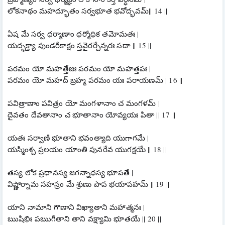
లోకనాథం మహద్భూతం సర్వభూత భవోద్భవమ్|| 14 ||
ఏష మే సర్వ ధర్మాణాం ధర్మో‌ధిక తమోమతః |
యద్భక్త్యా పుండరీకాక్షం స్తవైరర్చేన్నరః సదా || 15 ||
పరమం యో మహత్తేజః పరమం యో మహత్తపః |
పరమం యో మహద్ బ్రహ్మ పరమం యః పరాయణమ్ | 16 ||
పవిత్రాణాం పవిత్రం యో మంగళానాం చ మంగళమ్ |
దైవతం దేవతానాం చ భూతానాం యోవ్యయః పితా || 17 ||
యతః సర్వాణి భూతాని భవంత్యాది యుగాగమే |
యస్మింశ్చ ప్రలయం యాంతి పునరేవ యుగక్షయే || 18 ||
తస్య లోక ప్రధానస్య జగన్నాథస్య భూపతే |
విష్ణోర్నామ సహస్రం మే శ్రుణు పాప భయాపహమ్ || 19 ||
యాని నామాని గౌణాని విఖ్యాతాని మహాత్మనః |
ఋషిభిః పఋగీతాని తాని వక్ష్యామి భూతయే || 20 ||