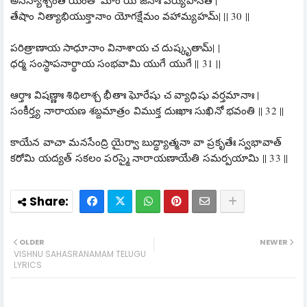
తేషాం నిత్యాభియుక్తానాం యోగక్షేమం వహామ్యహమ్| || 30 ||
పరిత్రాణాయ సాధూనాం వినాశాయ చ దుష్కృతామ్| |
ధర్మ సంస్థాపనార్థాయ సంభవామి యుగే యుగే || 31 ||
ఆర్తాః విషణ్ణాః శిథిలాశ్చ భీతాః ఘోరేషు చ వ్యాధిషు వర్తమానాః |
సంకీర్త్య నారాయణ శబ్దమాత్రం విముక్త దుఃఖాః సుఖినో భవంతి || 32 ||
కాయేన వాచా మనసేంద్రి యైర్వా బుద్ధ్యాత్మనా వా ప్రకృతేః స్వభావాత్
కరోమి యద్యత్ సకలం పరస్మై నారాయణాయేతి సమర్పయామి || 33 
||
OLDER
NEWER
VISHNU SAHASRANAMAM TELUGU
LYRICS