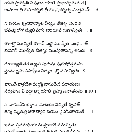
యశః ప్రాప్నోతి విపులం యాతి ప్రాధాన్యమేవ చ |
అచలాం శ్రియమాప్నోతి శ్రేయః ప్రాప్నోత్య నుత్తమమ్| || 6 ||
న భయం క్వచిదాప్నోతి వీర్యం తేజశ్చ విందతి |
భవత్యరోగో ద్యుతిమాన్ బలరూప గుణాన్వితః || 7 ||
రోగార్తో ముచ్యతే రోగాద్ బద్ధో ముచ్యేత బంధనాత్ |
భయాన్ ముచ్యేత భీతస్తు ముచ్యేతాపన్న ఆపదః || 8 ||
దుర్గాణ్యతితర త్యాశు పురుషః పురుషోత్తమమ్| |
స్తువన్నామ సహస్రేణ నిత్యం భక్తి సమన్వితః || 9 ||
వాసుదేవాశ్రయో మర్త్యో వాసుదేవ పరాయణః |
సర్వపాప విశుద్ధాత్మా యాతి బ్రహ్మ సనాతనమ్| || 10 ||
న వాసుదేవ భక్తానా మశుభం విద్యతే క్వచిత్ |
జన్మ మృత్యు జరావ్యాధి భయం నైవోపజాయతే || 11 ||
ఇమం స్తవమధీయానః శ్రద్ధాభక్తి సమన్వితః |
యుజ్యేతాత్మ సుఖక్షాంతి శ్రీధృతి స్మృతి కీర్తిభిః || 12 ||