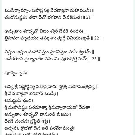
ఋషిర్నామ్నాం సహస్రస్య వేదవ్యాసో మహామునిః ||
ఛందోనుష్టుప్ తథా దేవో భగవాన్ దేవకీసుతః || 21 ||
అమృతాం శూద్భవో బీజం శక్తిర్ దేవకి నందనః |
త్రిసామా హృదయం తస్య శాంత్యర్థే వినియుజ్యతే || 22 ||
విష్ణుం జిష్ణుం మహావిష్ణుం ప్రభవిష్ణుం మహేశ్వరమ్ ||
అనేకరూప దైత్యాంతం నమామి పురుషోత్తమమ్ || 23 ||
పూర్వన్యాసః
అస్య శ్రీ విష్ణోర్దివ్య సహస్రనామ స్తోత్ర మహామంత్రస్య ||
శ్రీ వేద వ్యాసో భగవాన్ ఋషిః |
అనుష్టుప్ ఛందః |
శ్రీ మహావిష్ణుః పరమాత్మా శ్రీమన్నారాయణో దేవతా |
అమృతాం శూద్భవో భానురితి బీజమ్ |
దేవకీ నందనః స్రష్టేతి శక్తిః |
ఉద్భవః, క్షోభణో దేవ ఇతి పరమోమంత్రః |
శంఖభృన్నందకీ చక్రీతి కీలకమ్ |