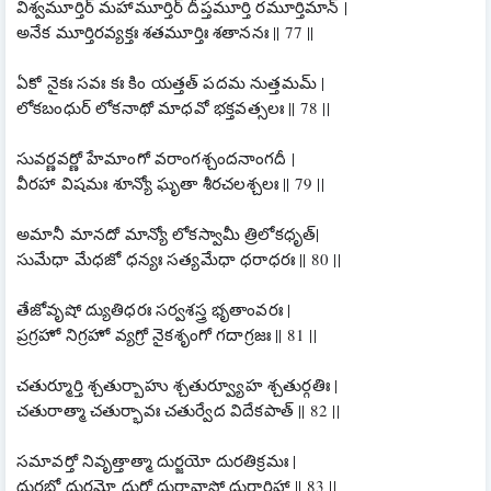
విశ్వమూర్తిర్ మహామూర్తిర్ దీప్తమూర్తి రమూర్తిమాన్ |
అనేక మూర్తిరవ్యక్తః శతమూర్తిః శతాననః || 77 ||
ఏకో నైకః సవః కః కిం యత్తత్ పదమ నుత్తమమ్ |
లోకబంధుర్ లోకనాథో మాధవో భక్తవత్సలః || 78 ||
సువర్ణవర్ణో హేమాంగో వరాంగశ్చందనాంగదీ |
వీరహా విషమః శూన్యో ఘృతా శీరచలశ్చలః || 79 ||
అమానీ మానదో మాన్యో లోకస్వామీ త్రిలోకధృత్|
సుమేధా మేధజో ధన్యః సత్యమేధా ధరాధరః || 80 ||
తేజోవృషో ద్యుతిధరః సర్వశస్త్ర భృతాంవరః |
ప్రగ్రహో నిగ్రహో వ్యగ్రో నైకశృంగో గదాగ్రజః || 81 ||
చతుర్మూర్తి శ్చతుర్బాహు శ్చతుర్వ్యూహ శ్చతుర్గతిః |
చతురాత్మా చతుర్భావః చతుర్వేద విదేకపాత్ || 82 ||
సమావర్తో నివృత్తాత్మా దుర్జయో దురతిక్రమః |
దుర్లభో దుర్గమో దుర్గో దురావాసో దురారిహా || 83 ||