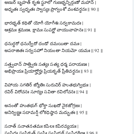
అణుర్ బృహత్ కృశః స్థూలో గుణభృన్నిర్గుణో మహాన్ |
అధృతః స్వధృతః స్వాస్యః ప్రాగ్వంశో వంశవర్ధనః || 90 ||
భారభృత్ కథితో యోగీ యోగీశః సర్వకామదః |
ఆశ్రమః శ్రమణః, క్షామః సుపర్ణో వాయువాహనః || 91 ||
ధనుర్ధరో ధనుర్వేదో దండో దమయితా దమః |
అపరాజితః సర్వసహో నియంతా నియమో యమః || 92 ||
సత్త్వవాన్ సాత్త్వికః సత్యః సత్య ధర్మ పరాయణః |
అభిప్రాయః ప్రియార్హోర్హః ప్రియకృత్ ప్రీతివర్ధనః || 93 ||
విహాయ సగతిర్ జ్యోతిః సురుచిర్ హుతభుగ్విభుః |
రవిర్ విరోచనః సూర్యః సవితా రవిలోచనః || 94 ||
అనంతో హుతభుగ్ భోక్తా సుఖదో నైకజోగ్రజః |
అనిర్విణ్ణః సదామర్షీ లోకధిష్ఠాన మద్భుతః || 95 ||
సనాత్ సనాతనతమః కపిలః కపిరవ్యయః |
స్వస్తిదః స్వస్తికృత్ స్వస్తిః స్వస్తిభుక్ స్వస్తిదక్షిణః || 96 ||