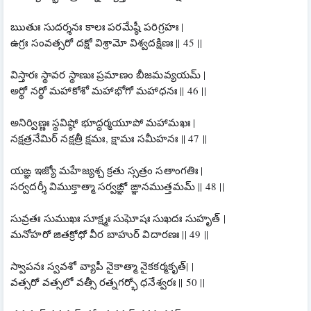
ఋతుః సుదర్శనః కాలః పరమేష్ఠీ పరిగ్రహః |
ఉగ్రః సంవత్సరో దక్షో విశ్రామో విశ్వదక్షిణః || 45 ||
విస్తారః స్థావర స్థాణుః ప్రమాణం బీజమవ్యయమ్ |
అర్థో నర్థో మహాకోశో మహాభోగో మహాధనః || 46 ||
అనిర్విణ్ణః స్థవిష్ఠో భూద్ధర్మయూపో మహామఖః |
నక్షత్రనేమిర్ నక్షత్రీ క్షమః, క్షామః సమీహనః || 47 ||
యఙ్ఞ ఇజ్యో మహేజ్యశ్చ క్రతు స్సత్రం సతాంగతిః |
సర్వదర్శీ విముక్తాత్మా సర్వఙ్ఞో ఙ్ఞానముత్తమమ్ || 48 ||
సువ్రతః సుముఖః సూక్ష్మః సుఘోషః సుఖదః సుహృత్ |
మనోహరో జితక్రోధో వీర బాహుర్ విదారణః || 49 ||
స్వాపనః స్వవశో వ్యాపీ నైకాత్మా నైకకర్మకృత్| |
వత్సరో వత్సలో వత్సీ రత్నగర్భో ధనేశ్వరః || 50 ||