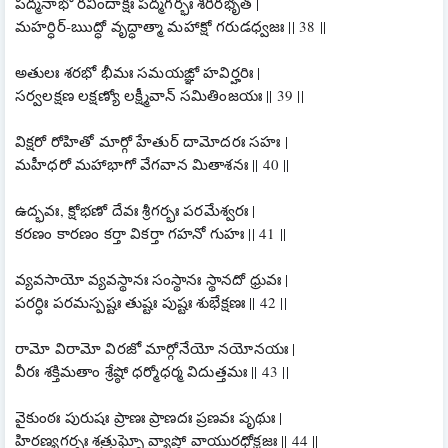
పద్మనాభో రవిందాక్షః పద్మగర్భః శరీరభృత్ |
మహర్ధిర్-ఋద్ధో వృద్ధాత్మా మహాక్షో గరుడధ్వజః || 38 ||
అతులః శరభో భీమః సమయఙ్ఞో హవిర్హరిః |
సర్వలక్షణ లక్షణ్యో లక్ష్మీవాన్ సమితింజయః || 39 ||
విక్షరో రోహితో మార్గో హేతుర్ దామోదరః సహః |
మహీధరో మహాభాగో వేగవాన మితాశనః || 40 ||
ఉద్భవః, క్షోభణో దేవః శ్రీగర్భః పరమేశ్వరః |
కరణం కారణం కర్తా వికర్తా గహనో గుహః || 41 ||
వ్యవసాయో వ్యవస్థానః సంస్థానః స్థానదో ధ్రువః |
పరర్ధిః పరమస్పష్టః తుష్టః పుష్టః శుభేక్షణః || 42 ||
రామో విరామో విరజో మార్గోనేయో నయోనయః |
వీరః శక్తిమతాం శ్రేష్ఠో ధర్మోధర్మ విదుత్తమః || 43 ||
వైకుంఠః పురుషః ప్రాణః ప్రాణదః ప్రణవః పృథుః |
హిరణ్యగర్భః శత్రుఘ్నో వ్యాప్తో వాయురధోక్షజః || 44 ||