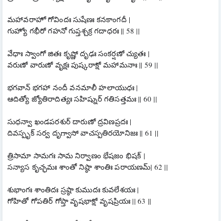
మహావరాహో గోవిందః సుషేణః కనకాంగదీ |
గుహ్యో గభీరో గహనో గుప్తశ్చక్ర గదాధరః || 58 ||
వేధాః స్వాంగో జితః కృష్ణో దృఢః సంకర్షణో చ్యుతః |
వరుణో వారుణో వృక్షః పుష్కరాక్షో మహామనాః || 59 ||
భగవాన్ భగహా నందీ వనమాలీ హలాయుధః |
ఆదిత్యో జ్యోతిరాదిత్యః సహిష్నుర్ గతిసత్తమః || 60 ||
సుధన్వా ఖండపరశుర్ దారుణో ద్రవిణప్రదః |
దివస్పృక్ సర్వ దృగ్వాసో వాచస్పతిరయోనిజః || 61 ||
త్రిసామా సామగః సామ నిర్వాణం భేషజం భిషక్ |
సన్యాస కృచ్ఛమః శాంతో నిష్ఠా శాంతిః పరాయణమ్| 62 ||
శుభాంగః శాంతిదః స్రష్ఠా కుముదః కువలేశయః |
గోహితో గోపతిర్ గోప్తా వృషభాక్షో వృషప్రియః || 63 ||