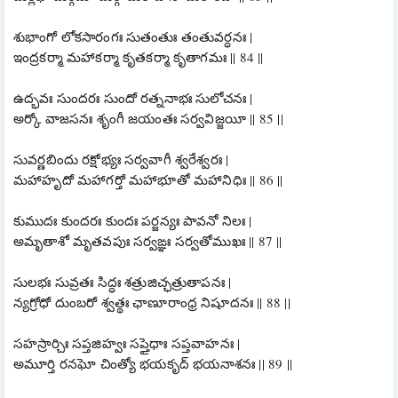
శుభాంగో లోకసారంగః సుతంతుః తంతువర్ధనః |
ఇంద్రకర్మా మహాకర్మా కృతకర్మా కృతాగమః || 84 ||
ఉద్భవః సుందరః సుందో రత్ననాభః సులోచనః |
అర్కో వాజసనః శృంగీ జయంతః సర్వవిజ్జయీ || 85 ||
సువర్ణబిందు రక్షోభ్యః సర్వవాగీ శ్వరేశ్వరః |
మహాహృదో మహాగర్తో మహాభూతో మహానిధిః || 86 ||
కుముదః కుందరః కుందః పర్జన్యః పావనో నిలః |
అమృతాశో మృతవపుః సర్వఙ్ఞః సర్వతోముఖః || 87 ||
సులభః సువ్రతః సిద్ధః శత్రుజిచ్ఛత్రుతాపనః |
న్యగ్రోధో దుంబరో శ్వత్థః ఛాణూరాంధ్ర నిషూదనః || 88 ||
సహస్రార్చిః సప్తజిహ్వః సప్తైధాః సప్తవాహనః |
అమూర్తి రనఘో చింత్యో భయకృద్ భయనాశనః || 89 ||