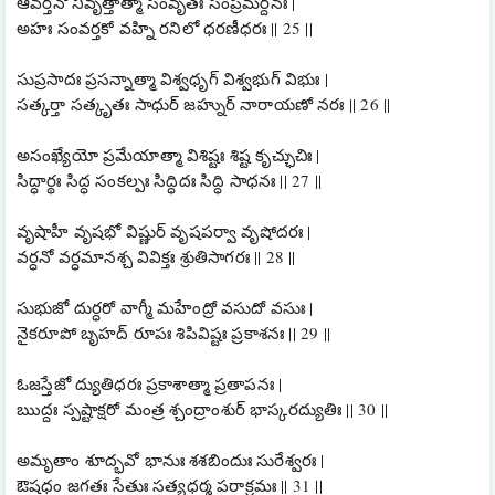
ఆవర్తనో నివృత్తాత్మా సంవృతః సంప్రమర్దనః |
అహః సంవర్తకో వహ్ని రనిలో ధరణీధరః || 25 ||
సుప్రసాదః ప్రసన్నాత్మా విశ్వధృగ్ విశ్వభుగ్ విభుః |
సత్కర్తా సత్కృతః సాధుర్ జహ్నుర్ నారాయణో నరః || 26 ||
అసంఖ్యేయో ప్రమేయాత్మా విశిష్టః శిష్ట కృచ్ఛుచిః |
సిద్ధార్థః సిద్ధ సంకల్పః సిద్ధిదః సిద్ధి సాధనః || 27 ||
వృషాహీ వృషభో విష్ణుర్ వృషపర్వా వృషోదరః |
వర్ధనో వర్ధమానశ్చ వివిక్తః శ్రుతిసాగరః || 28 ||
సుభుజో దుర్ధరో వాగ్మీ మహేంద్రో వసుదో వసుః |
నైకరూపో బృహద్ రూపః శిపివిష్టః ప్రకాశనః || 29 ||
ఓజస్తేజో ద్యుతిధరః ప్రకాశాత్మా ప్రతాపనః |
ఋద్దః స్పష్టాక్షరో మంత్ర శ్చంద్రాంశుర్ భాస్కరద్యుతిః || 30 ||
అమృతాం శూద్భవో భానుః శశబిందుః సురేశ్వరః |
ఔషధం జగతః సేతుః సత్యధర్మ పరాక్రమః || 31 ||