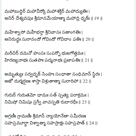
మహాబుద్ధిర్ మహావీర్యో మహాశక్తిర్ మహాద్యుతిః |
అనిర్ దేశ్యవపుః శ్రీమానమేయాత్మా మహాద్రి ధృక్ః || 19 ||
మహేశ్వాసో మహీభర్తా శ్రీనివాసః సతాంగతిః |
అనిరుద్ధః సురానందో గోవిందో గోవిదాం పతిః || 20 ||
మరీచిర్ దమనో హంసః సుపర్నో భుజగోత్తమః |
హిరణ్యనాభః సుతపాః పద్మనాభః ప్రజాపతిః || 21 ||
అమృత్యుః సర్వదృక్-సింహః సంధాతా సంధిమాన్ స్థిరః |
అజో దుర్మర్షణః శాస్తా విశ్రుతాత్మా సురారిహా || 22 ||
గురుర్ గురుతమో ధామః సత్ స్సత్య పరాక్రమః |
నిమిషో నిమిషః స్రగ్వీ వాచస్పతి రుదారధీః || 23 ||
అగ్రణీః గ్రామణీః శ్రీమాన్ న్యాయోనేతా సమీరణః
సహస్రమూర్ధా విశ్వాత్మా సహస్రాక్షః సహస్రపాత్ || 24 ||