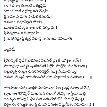
శాంగ ధన్వా గదాధర ఇత్యస్త్రమ్ |
రథాంగ పాణి రక్షోభ్య ఇతి నేత్రమ్ |
త్రిసామా సామగః సామేతి కవచమ్ |
ఆనందం పరబ్రహ్మేతి యోనిః |
ఋతుః సుదర్శనః కాల ఇతి దిగ్బంధః ||
శ్రీ విశ్వరూప ఇతి ధ్యానమ్ |
శ్రీ మహావిష్ణు ప్రీత్యర్థే సహస్ర నామ జపే వినియోగః |
ధ్యానమ్
క్షీరోధన్వత్ ప్రదేశే శుచిమణి విలసత్ సైకతే మౌక్తికానామ్ |
మాలాక్లుప్తా సనస్థః స్ఫటికమణి నిభైర్-మౌక్తికైర్-మండితాంగః |
శుభ్రైరభ్రై రదభ్రై రుపరివిరచితైర్-ముక్త పీయూష వర్షైః
ఆనందీ నః పునీయా దరినలిన గదా శంఖపాణిర్-ముకుందః || 1 ||
భూః పాదౌ యస్య నాభిర్-వియదసుర నిలశ్చంద్ర సూర్యౌ చ నేత్రే |
కర్ణావాశాః శిరోద్యౌర్-ముఖమపి దహనో యస్య వాస్తేయ మబ్ధిః |
అంతస్థం యస్య విశ్వం సుర నరఖగగో భోగి గంధర్వ దైత్యైః |
చిత్రం రం రమ్యతే తం త్రిభువన వపుశం విష్ణుమీశం నమామి || 2 ||