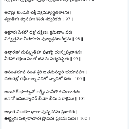
అరౌద్రః కుండలీ చక్రీ విక్రమ్యూర్జితశాశనః |
శబ్దాతిగః శబ్దసహః శిశిరః శర్వరీకరః || 97 ||
అక్రూరః పేశలో దక్షో దక్షిణః, క్షమిణాం వరః |
విద్వత్తమో వీతభయః పుణ్యశ్రవణ కీర్తనః || 98 ||
ఉత్తారణో దుష్కృతిహా పుణ్యో దుఃస్వప్ననాశనః |
వీరహా రక్షణః సంతో జీవనః పర్యవస్థితః || 99 ||
అనంతరూప నంత శ్రీర్ జితమన్యుర్ భయాపహః |
చతురశ్రో గభీరాత్మా విదిశో వ్యాదిశో దిశః || 100 ||
అనాదిర్ భూర్భువో లక్ష్మీః సువీరో రుచిరాంగదః |
జననో జనజన్మాదిర్ భీమో భీమ పరాక్రమః || 101 ||
ఆధార నిలయో ధాతా పుష్పహాసః ప్రజాగరః |
ఊర్ధ్వగః సత్పథాచారః ప్రాణదః ప్రణవః పణః || 102 ||