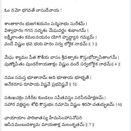
ఓం నమో భగవతే వాసుదేవాయ !
శాంతాకారం భుజగశయనం పద్మనాభం సురేశమ్ |
విశ్వాధారం గగన సదృశం మేఘవర్ణం శుభాంగమ్ |
లక్ష్మీకాంతం కమలనయనం యోగి హృద్ధ్యాన గమ్యమ్ |
వందే విష్ణుం భవ భయ హరం సర్వ లోకైక నాథమ్ || 3 ||
మేఘ శ్యామం పీత కౌశేయ వాసం శ్రీవత్సాకం కౌస్తుభోద్భాసితాంగమ్ |
పుణ్యోపేతం పుండరీకాయతాక్షం విష్ణుం వందే సర్వలోకైక నాథమ్|| 4 ||
నమః సమస్త భూతానామ్ ఆది భూతాయ భూభృతే |
అనేకరూప రూపాయ విష్ణవే ప్రభవిష్ణవే || 5||
సశంఖచక్రం సకిరీట కుండలం సపీతవస్త్రం సరసీరుహేక్షణమ్ |
సహార వక్షఃస్థల శోభి కౌస్తుభం నమామి విష్ణుం శిరసా చతుర్భుజమ్ | 6||
ఛాయాయాం పారిజాతస్య హేమసింహాసనోపరి
ఆసీనమంబుదశ్యామ మాయతాక్ష మలంకృతమ్ || 7 ||