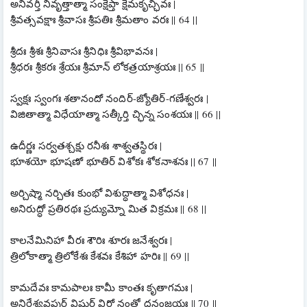
అనివర్తీ నివృత్తాత్మా సంక్షేప్తా క్షేమకృచ్ఛివః |
శ్రీవత్సవక్షాః శ్రీవాసః శ్రీపతిః శ్రీమతాం వరః || 64 ||
శ్రీదః శ్రీశః శ్రీనివాసః శ్రీనిధిః శ్రీవిభావనః |
శ్రీధరః శ్రీకరః శ్రేయః శ్రీమాన్ లోకత్రయాశ్రయః || 65 ||
స్వక్షః స్వంగః శతానందో నందిర్-జ్యోతిర్-గణేశ్వరః |
విజితాత్మా విధేయాత్మా సత్కీర్తి చ్ఛిన్న సంశయః || 66 ||
ఉదీర్ణః సర్వతశ్చక్షు రనీశః శాశ్వతస్థిరః |
భూశయో భూషణో భూతిర్ విశోకః శోకనాశనః || 67 ||
అర్చిష్మా నర్చితః కుంభో విశుద్ధాత్మా విశోధనః |
అనిరుద్ధో ప్రతిరథః ప్రద్యుమ్నో మిత విక్రమః || 68 ||
కాలనేమినిహా వీరః శౌరిః శూరః జనేశ్వరః |
త్రిలోకాత్మా త్రిలోకేశః కేశవః కేశిహా హరిః || 69 ||
కామదేవః కామపాలః కామీ కాంతః కృతాగమః |
అనిర్దేశ్యవపుర్ విష్ణుర్ విరో నంతో ధనంజయః || 70 ||