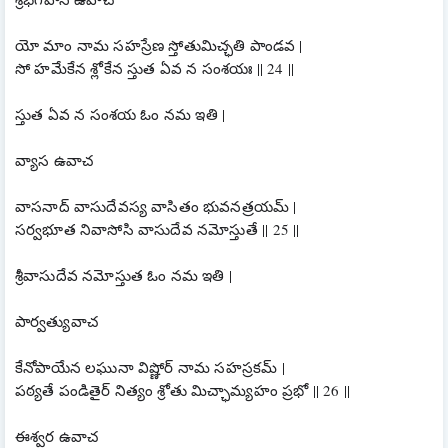
యో మాం నామ సహస్రేణ స్తోతుమిచ్ఛతి పాండవ |
సో హమేకేన శ్లోకేన స్తుత ఏవ న సంశయః || 24 ||
స్తుత ఏవ న సంశయ ఓం నమ ఇతి |
వ్యాస ఉవాచ
వాసనాద్ వాసుదేవస్య వాసితం భువనత్రయమ్ |
సర్వభూత నివాసోసి వాసుదేవ నమోస్తుతే || 25 ||
శ్రీవాసుదేవ నమోస్తుత ఓం నమ ఇతి |
పార్వత్యువాచ
కేనోపాయేన లఘునా విష్ణోర్ నామ సహస్రకమ్ |
పఠ్యతే పండితైర్ నిత్యం శ్రోతు మిచ్ఛామ్యహం ప్రభో || 26 ||
ఈశ్వర ఉవాచ