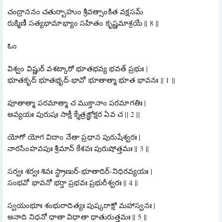
చంద్రాననం చతుర్బాహుం శ్రీవత్సాంకిత వక్షసమ్
రుక్మిణీ సత్యభామాభ్యాం సహితం కృష్ణమాశ్రయే || 8 ||
ఓం
విశ్వం విష్ణుర్ వశట్కారో భూతభవ్య భవత్ ప్రభుః |
భూతకృద్ భూతభృద్-భావో భూతాత్మా భూత భావనః || 1 ||
పూతాత్మా పరమాత్మా చ ముక్తానాం పరమాగతిః |
అవ్యయః పురుషః సాక్షీ క్శేత్రఙ్ఞోక్షర ఏవ చ || 2 ||
యోగో యోగ విదాం నేతా ప్రధాన పురుషేశ్వరః |
నారసింహవపుః శ్రీమాన్ కేశవః పురుషోత్తమః || 3 ||
సర్వః శర్వః శివః స్థ్రాణుర్-భూతాదిర్-నిధిరవ్యయః |
సంభవో భావనో భర్తా ప్రభవః ప్రభురీశ్వరః || 4 ||
స్వయంభూః శంభురాదిత్యః పుష్కరాక్షో మహాస్వనః |
అనాది నిధనో ధాతా విధాతా ధాతురుత్తమః || 5 ||