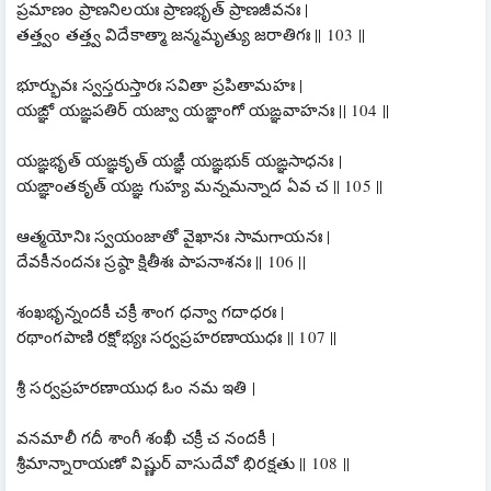
ప్రమాణం ప్రాణనిలయః ప్రాణభృత్ ప్రాణజీవనః |
తత్త్వం తత్త్వ విదేకాత్మా జన్మమృత్యు జరాతిగః || 103 ||
భూర్భువః స్వస్తరుస్తారః సవితా ప్రపితామహః |
యఙ్ఞో యఙ్ఞపతిర్ యజ్వా యఙ్ఞాంగో యఙ్ఞవాహనః || 104 ||
యఙ్ఞభృత్ యఙ్ఞకృత్ యఙ్ఞీ యఙ్ఞభుక్ యఙ్ఞసాధనః |
యఙ్ఞాంతకృత్ యఙ్ఞ గుహ్య మన్నమన్నాద ఏవ చ || 105 ||
ఆత్మయోనిః స్వయంజాతో వైఖానః సామగాయనః |
దేవకీనందనః స్రష్ఠా క్షితీశః పాపనాశనః || 106 ||
శంఖభృన్నందకీ చక్రీ శాంగ ధన్వా గదాధరః |
రథాంగపాణి రక్షోభ్యః సర్వప్రహరణాయుధః || 107 ||
శ్రీ సర్వప్రహరణాయుధ ఓం నమ ఇతి |
వనమాలీ గదీ శాంగీ శంఖీ చక్రీ చ నందకీ |
శ్రీమాన్నారాయణో విష్ణుర్ వాసుదేవో భిరక్షతు || 108 ||