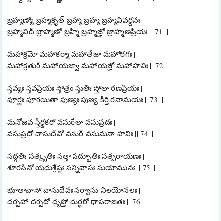
బ్రహ్మణ్యో బ్రహ్మకృత్ బ్రహ్మా బ్రహ్మ బ్రహ్మవివర్ధనః |
బ్రహ్మవిద్ బ్రాహ్మణో బ్రహ్మీ బ్రహ్మఙ్ఞో బ్రాహ్మణప్రియః || 71 ||
మహాక్రమో మహాకర్మా మహాతేజా మహోరగః |
మహాక్రతుర్ మహాయజ్వా మహాయఙ్ఞో మహాహవిః || 72 ||
స్తవ్యః స్తవప్రియః స్తోత్రం స్తుతిః స్తోతా రణప్రియః |
పూర్ణః పూరయితా పుణ్యః పుణ్య కీర్తి రనామయః || 73 ||
మనోజవ స్తీర్థకరో వసురేతా వసుప్రదః |
వసుప్రదో వాసుదేవో వసుర్ వసుమనా హవిః || 74 ||
సద్గతిః సత్కృతిః సత్తా సద్భూతిః సత్పరాయణః |
శూరసేనో యదుశ్రేష్ఠః సన్నివాసః సుయామునః || 75 ||
భూతావాసో వాసుదేవః సర్వాసు నిలయోనలః |
దర్పహా దర్పదో దృప్తో దుర్ధరో థాపరాజితః || 76 ||