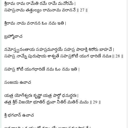
శ్రీరామ రామ రామేతి రమే రామే మనోరమే |
సహస్రనామ తత్తుల్యం రామనామ వరాననే || 27 ||
శ్రీరామ నామ వరానన ఓం నమ ఇతి |
బ్రహ్మోవాచ
నమోస్త్వనంతాయ సహస్రమూర్తయే సహస్ర పాదాక్షి శిరోరు బాహవే |
సహస్ర నామ్నే పురుషాయ శాశ్వతే సహస్రకోటీ యుగ ధారిణే నమః || 28 ||
సహస్ర కోటీ యుగధారిణే నమ ఓం నమ ఇతి |
సంజయ ఉవాచ
యత్ర యోగేశ్వరః కృష్ణో యత్ర పార్థో ధనుర్ధరః |
తత్ర శ్రీర్ విజయో భూతిర్ ధ్రువా నీతిర్ మతిర్ మమ || 29 ||
శ్రీ భగవాన్ ఉవాచ
అనన్యాశ్చింత యంతో మాం యే జనాః పర్యుపాసతే |