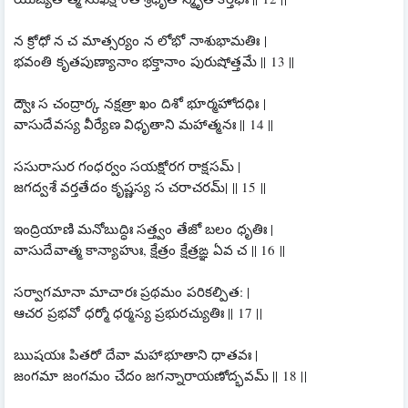
న క్రోధో న చ మాత్సర్యం న లోభో నాశుభామతిః |
భవంతి కృతపుణ్యానాం భక్తానాం పురుషోత్తమే || 13 ||
ద్వౌః స చంద్రార్క నక్షత్రా ఖం దిశో భూర్మహోదధిః |
వాసుదేవస్య వీర్యేణ విధృతాని మహాత్మనః || 14 ||
ససురాసుర గంధర్వం సయక్షోరగ రాక్షసమ్ |
జగద్వశే వర్తతేదం కృష్ణస్య స చరాచరమ్| || 15 ||
ఇంద్రియాణి మనోబుద్ధిః సత్త్వం తేజో బలం ధృతిః |
వాసుదేవాత్మ కాన్యాహుః, క్షేత్రం క్షేత్రఙ్ఞ ఏవ చ || 16 ||
సర్వాగమానా మాచారః ప్రథమం పరికల్పిత: |
ఆచర ప్రభవో ధర్మో ధర్మస్య ప్రభురచ్యుతిః || 17 ||
ఋషయః పితరో దేవా మహాభూతాని ధాతవః |
జంగమా జంగమం చేదం జగన్నారాయణోద్భవమ్ || 18 ||