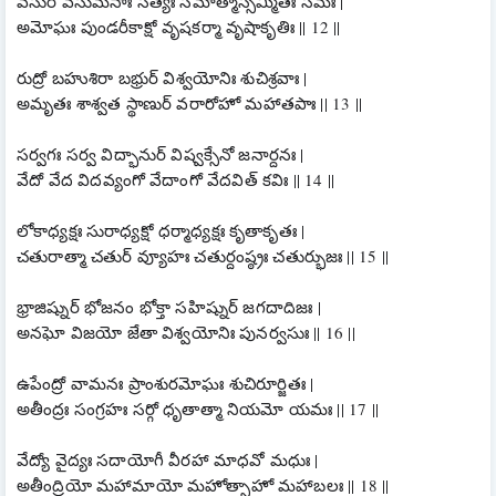
వసుర్ వసుమనాః సత్యః సమాత్మాస్సమ్మితః సమః |
అమోఘః పుండరీకాక్షో వృషకర్మా వృషాకృతిః || 12 ||
రుద్రో బహుశిరా బభ్రుర్ విశ్వయోనిః శుచిశ్రవాః |
అమృతః శాశ్వత స్థాణుర్ వరారోహో మహాతపాః || 13 ||
సర్వగః సర్వ విద్భానుర్ విష్వక్సేనో జనార్దనః |
వేదో వేద విదవ్యంగో వేదాంగో వేదవిత్ కవిః || 14 ||
లోకాధ్యక్షః సురాధ్యక్షో ధర్మాధ్యక్షః కృతాకృతః |
చతురాత్మా చతుర్ వ్యూహః చతుర్దంష్ఠ్రః చతుర్భుజః || 15 ||
భ్రాజిష్నుర్ భోజనం భోక్తా సహిష్నుర్ జగదాదిజః |
అనఘో విజయో జేతా విశ్వయోనిః పునర్వసుః || 16 ||
ఉపేంద్రో వామనః ప్రాంశురమోఘః శుచిరూర్జితః |
అతీంద్రః సంగ్రహః సర్గో ధృతాత్మా నియమో యమః || 17 ||
వేద్యో వైద్యః సదాయోగీ వీరహా మాధవో మధుః |
అతీంద్రియో మహామాయో మహోత్సాహో మహాబలః || 18 ||