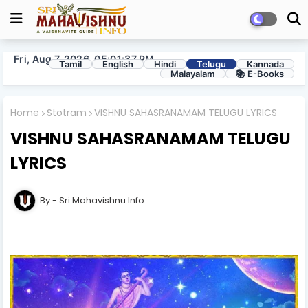
Fri, Aug 7, 2026, 05:01:38 PM
Tamil
English
Hindi
Telugu
Kannada
Malayalam
📚 E-Books
Home
Stotram
VISHNU SAHASRANAMAM TELUGU LYRICS
VISHNU SAHASRANAMAM TELUGU
LYRICS
Sri Mahavishnu Info