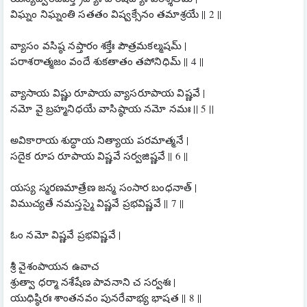
విఘ్నం నిఘ్నంతి సతతం విష్వక్సేనం తమాశ్రయే || 2 ||
వ్యాసం వసిష్ఠ నప్తారం శక్తేః పౌత్రమకల్మషమ్ |
పరాశరాత్మజం వందే శుకతాతం తపోనిధిమ్ || 4 ||
వ్యాసాయ విష్ణు రూపాయ వ్యాసరూపాయ విష్ణవే |
నమో వై బ్రహ్మనిధయే వాసిష్ఠాయ నమో నమః || 5 ||
అవికారాయ శుద్ధాయ నిత్యాయ పరమాత్మనే |
సదైక రూప రూపాయ విష్ణవే సర్వజిష్ణవే || 6 ||
యస్య స్మరణమాత్రేణ జన్మ సంసార బంధనాత్ |
విముచ్యతే నమస్తస్మై విష్ణవే ప్రభవిష్ణవే || 7 ||
ఓం నమో విష్ణవే ప్రభవిష్ణవే |
శ్రీ వైశంపాయన ఉవాచ
శ్రుత్వా ధర్మా నశేషేణ పావనాని చ సర్వశః |
యుధిష్ఠిరః శాంతనవం పునరేవాభ్య భాషత || 8 ||