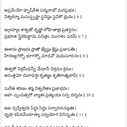
అప్రమేయో హృషీకేశః పద్మనాభో మరప్రభుః |
విశ్వకర్మా మనుస్త్వష్టా స్థవిష్ఠః స్థవిరో ధ్రువః || 6 ||
అగ్రాహ్యః శాశ్వతో కృష్ణో లోహితాక్షః ప్రతర్దనః |
ప్రభూత స్త్రికకుబ్ధామ పవిత్రం మంగళం పరమ్ || 7 ||
ఈశానః ప్రాణదః ప్రాణో జ్యేష్ఠః శ్రేష్ఠః ప్రజాపతిః |
హిరణ్యగర్భో భూగర్భో మాధవో మధుసూదనః || 8 ||
ఈశ్వరో విక్రమీధన్వీ మేధావీ విక్రమః క్రమః |
అనుత్తమో దురాధర్షః కృతఙ్ఞః కృతిరాత్మవాన్|| 9 ||
సురేశః శరణం శర్మ విశ్వరేతాః ప్రజాభవః |
అహ-స్సంవత్సరో వ్యాళః ప్రత్యయః సర్వ దర్శనః || 10 ||
అజ స్సర్వేశ్వరః సిద్ధః సిద్ధిః సర్వాదిరచ్యుతః |
వృషా కపిరమేయాత్మా సర్వయోగ వినిసృతః || 11 ||