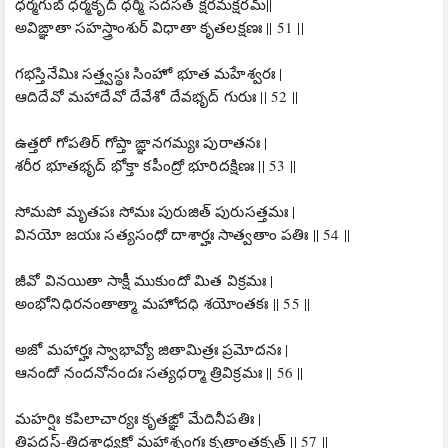
ధర్మగుబ్ ధర్మకృద్ ధర్మీ సదసత్ క్షరమక్షరమ్||
అవిఙ్ఞాతా సహస్త్రాంశుర్ విధాతా కృతలక్షణః || 51 ||
గభస్తినేమిః సత్త్వస్థః సింహో భూత మహేశ్వరః |
ఆదిదేవో మహాదేవో దేవేశో దేవభృద్ గురుః || 52 ||
ఉత్తరో గోపతిర్ గోప్తా ఙ్ఞానగమ్యః పురాతనః |
శరీర భూతభృద్ భోక్తా కపీంద్రో భూరిదక్షిణః || 53 ||
సోమపో మృతపః సోమః పురుజిత్ పురుసత్తమః |
వినయో జయః సత్యసంధో దాశార్హః సాత్వతాం పతిః || 54 ||
జీవో వినయితా సాక్షీ ముకుందో మిత విక్రమః |
అంభోనిధిరనంతాత్మా మహోదధి శయోంతకః || 55 ||
అజో మహార్హః స్వాభావ్యో జితామిత్రః ప్రమోదనః |
ఆనందో నందనోనందః సత్యధర్మా త్రివిక్రమః || 56 ||
మహర్షిః కపిలాచార్యః కృతఙ్ఞో మేదినీపతిః |
త్రిపదస్-త్రిదశాధ్యక్షో మహాశృంగః కృతాంతకృత్ || 57 ||