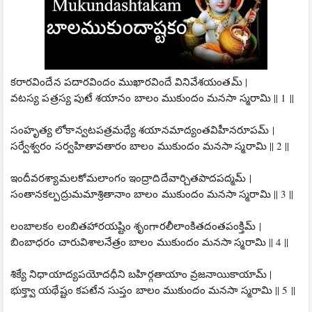
కరారవిందేన పదారవిందం ముఖారవిందే వినివేశయంతమ్ |
వటస్య పత్రస్య పుటే శయానం బాలం ముకుందం మనసా స్మరామి || 1 ||
సంహృత్య లోకాన్వటపత్రమధ్యే శయానమాద్యంతవిహీనరూపమ్ |
సర్వేశ్వరం సర్వహితావతారం బాలం ముకుందం మనసా స్మరామి || 2 ||
ఇందీవరశ్యామలకోమలాంగం ఇంద్రాదిదేవార్చితపాదపద్మమ్ |
సంతానకల్పద్రుమమాశ్రితానాం బాలం ముకుందం మనసా స్మరామి || 3 ||
లంబాలకం లంబితహారయష్టిం శృంగారలీలాంకితదంతపంక్తిమ్ |
బింబాధరం చారువిశాలనేత్రం బాలం ముకుందం మనసా స్మరామి || 4 ||
శిక్యే నిధాయాద్యపయోదధీని బహిర్గతాయాం వ్రజనాయికాయామ్ |
భుక్త్వా యథేష్టం కపటేన సుప్తం బాలం ముకుందం మనసా స్మరామి || 5 ||