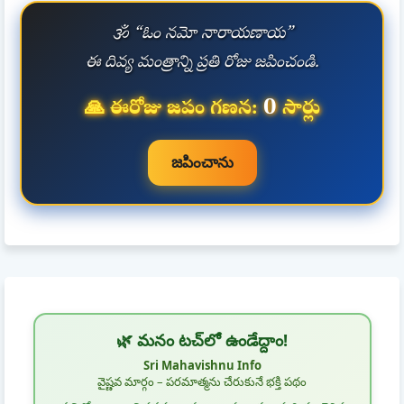
🕉️ “ఓం నమో నారాయణాయ”
ఈ దివ్య మంత్రాన్ని ప్రతి రోజు జపించండి.
0
🙏 ఈరోజు జపం గణన:
సార్లు
జపించాను
🌿 మనం టచ్‌లో ఉండేద్దాం!
Sri Mahavishnu Info
వైష్ణవ మార్గం – పరమాత్మను చేరుకునే భక్తి పథం