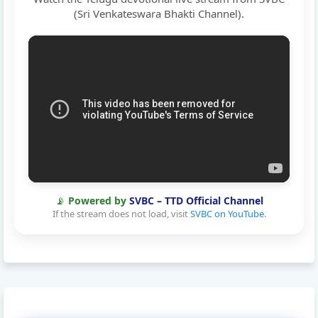
(Sri Venkateswara Bhakti Channel).
📡
Powered by
SVBC – TTD Official Channel
If the stream does not load, visit
SVBC on YouTube
.