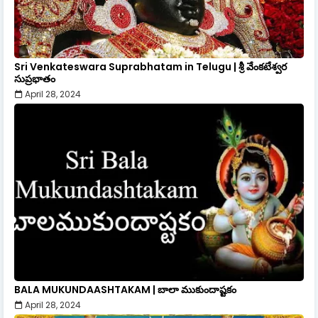
Sri Venkateswara Suprabhatam in Telugu | శ్రీ వేంకటేశ్వర
సుప్రభాతం
April 28, 2024
BALA MUKUNDAASHTAKAM | బాలా ముకుందాష్టకం
April 28, 2024