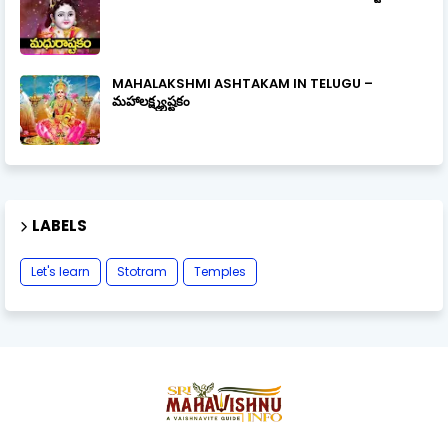
MAHALAKSHMI ASHTAKAM IN TELUGU –
మహాలక్ష్మ్యష్టకం
LABELS
Let's learn
Stotram
Temples