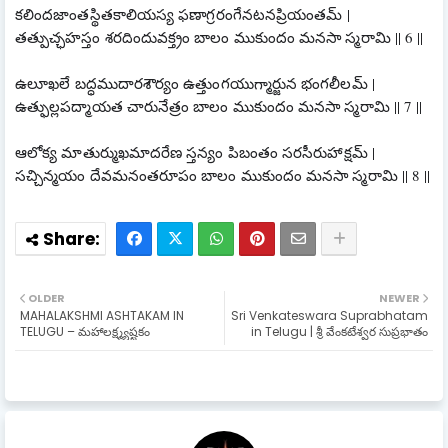
కలిందజాంతస్థితకాలియస్య ఫణాగ్రరంగేనటనప్రియంతమ్ |
తత్పుచ్ఛహస్తం శరదిందువక్త్రం బాలం ముకుందం మనసా స్మరామి || 6 ||
ఉలూఖలే బద్ధముదారశౌర్యం ఉత్తుంగయుగ్మార్జున భంగలీలమ్ |
ఉత్ఫుల్లపద్మాయత చారునేత్రం బాలం ముకుందం మనసా స్మరామి || 7 ||
ఆలోక్య మాతుర్ముఖమాదరేణ స్తన్యం పిబంతం సరసీరుహాక్షమ్ |
సచ్చిన్మయం దేవమనంతరూపం బాలం ముకుందం మనసా స్మరామి || 8 ||
OLDER
NEWER
MAHALAKSHMI ASHTAKAM IN
Sri Venkateswara Suprabhatam
TELUGU – మహాలక్ష్మ్యష్టకం
in Telugu | శ్రీ వేంకటేశ్వర సుప్రభాతం